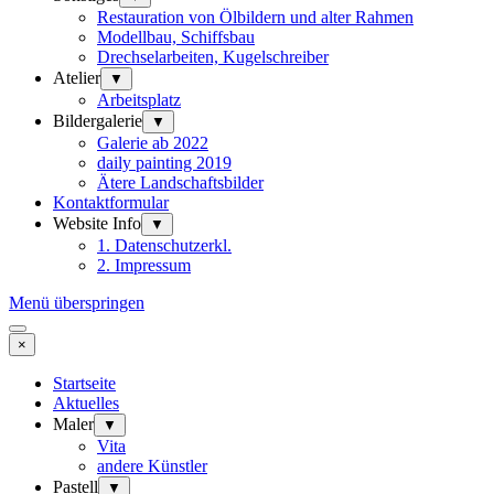
Restauration von Ölbildern und alter Rahmen
Modellbau, Schiffsbau
Drechselarbeiten, Kugelschreiber
Atelier
▼
Arbeitsplatz
Bildergalerie
▼
Galerie ab 2022
daily painting 2019
Ätere Landschaftsbilder
Kontaktformular
Website Info
▼
1. Datenschutzerkl.
2. Impressum
Menü überspringen
×
Startseite
Aktuelles
Maler
▼
Vita
andere Künstler
Pastell
▼