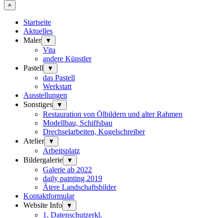
×
Startseite
Aktuelles
Maler
▼
Vita
andere Künstler
Pastell
▼
das Pastell
Werkstatt
Ausstellungen
Sonstiges
▼
Restauration von Ölbildern und alter Rahmen
Modellbau, Schiffsbau
Drechselarbeiten, Kugelschreiber
Atelier
▼
Arbeitsplatz
Bildergalerie
▼
Galerie ab 2022
daily painting 2019
Ätere Landschaftsbilder
Kontaktformular
Website Info
▼
1. Datenschutzerkl.