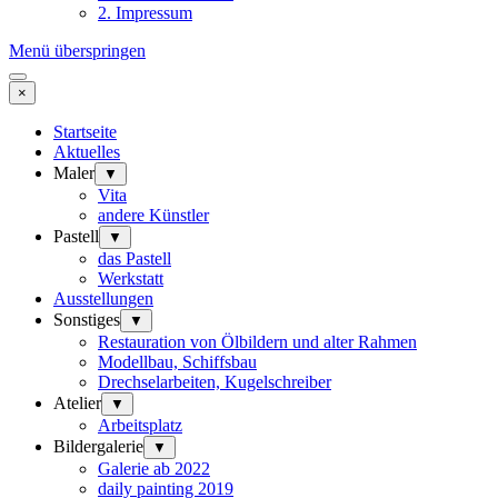
2. Impressum
Menü überspringen
×
Startseite
Aktuelles
Maler
▼
Vita
andere Künstler
Pastell
▼
das Pastell
Werkstatt
Ausstellungen
Sonstiges
▼
Restauration von Ölbildern und alter Rahmen
Modellbau, Schiffsbau
Drechselarbeiten, Kugelschreiber
Atelier
▼
Arbeitsplatz
Bildergalerie
▼
Galerie ab 2022
daily painting 2019